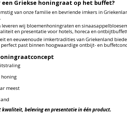
een Griekse honingraat op het buffet?
omstig van onze familie en bevriende imkers in Griekenl
.
en leveren wij bloemenhoningraten en sinaasappelbloese
iteit en presentatie voor hotels, horeca en ontbijtbuffet
iteit en eeuwenoude imkertradities van Griekenland bied
e perfect past binnen hoogwaardige ontbijt- en buffetcon
honingraatconcept
tstraling
e honing
aar meest
nland
kwaliteit, beleving en presentatie in één product.