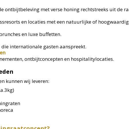
 ontbijtbeleving met verse honing rechtstreeks uit de ra
essresorts en locaties met een natuurlijke of hoogwaardige
 brunches en luxe buffetten.
 die internationale gasten aanspreekt.
ten
enementen, ontbijtconcepten en hospitalitylocaties.
heden
en kunnen wij leveren:
a.3kg)
ingraten
horeca
ningraatconcept?