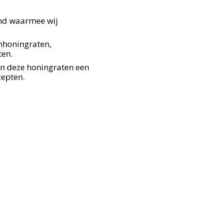
and waarmee wij
mhoningraten,
ten.
en deze honingraten een
cepten.