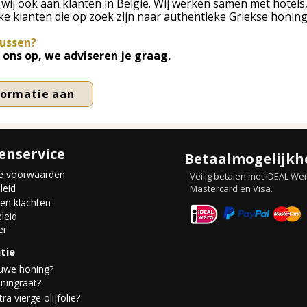
 wij ook aan klanten in België. Wij werken samen met hotels,
e klanten die op zoek zijn naar authentieke Griekse honing
tussen?
ons op, we adviseren je graag.
nformatie aan
enservice
Betaalmogelijkh
e voorwaarden
Veilig betalen met iDEAL Wer
leid
Mastercard en Visa.
 en klachten
leid
er
tie
auwe honing?
ningraat?
ra vierge olijfolie?