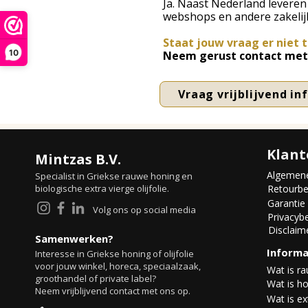
Ja. Naast Nederland leveren
webshops en andere zakelijk
Staat jouw vraag er niet 
10
Neem gerust contact met 
Vraag vrijblijvend i
Klant
Mintzas B.V.
Algemen
Specialist in Griekse rauwe honing en
biologische extra vierge olijfolie.
Retourbe
Garantie
Volg ons op social media
Privacybe
Disclaim
Samenwerken?
Informa
Interesse in Griekse honing of olijfolie
voor jouw winkel, horeca, speciaalzaak,
Wat is r
groothandel of private label?
Wat is ho
Neem vrijblijvend contact met ons op.​
Wat is ext