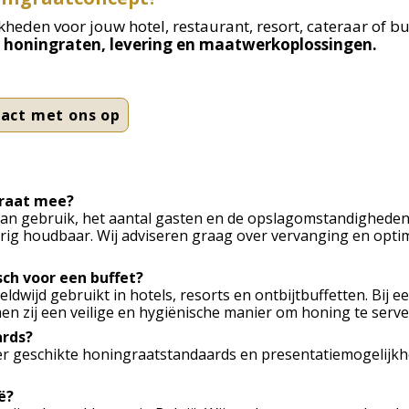
eden voor jouw hotel, restaurant, resort, cateraar of bu
r honingraten, levering en maatwerkoplossingen.
tact met ons op
raat mee?​
an gebruik, het aantal gasten en de opslagomstandigheden. 
urig houdbaar. Wij adviseren graag over vervanging en opt
sch voor een buffet?
dwijd gebruikt in hotels, resorts en ontbijtbuffetten. Bij e
n zij een veilige en hygiënische manier om honing te serve
ards?
ver geschikte honingraatstandaards en presentatiemogelijkh
ë?