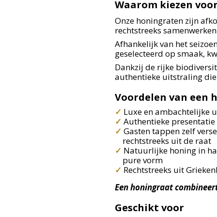
Waarom kiezen voor 
Onze honingraten zijn afk
rechtstreeks samenwerken
Afhankelijk van het seizo
geselecteerd op smaak, kwal
Dankzij de rijke biodivers
authentieke uitstraling di
Voordelen van een 
✓
Luxe en ambachtelijke ui
✓
Authentieke presentatie
✓
Gasten tappen zelf vers
rechtstreeks uit de raat
✓
Natuurlijke honing in h
pure vorm
✓
Rechtstreeks uit Grieke
Een honingraat combineert 
Geschikt voor