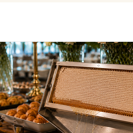
 ons
Olijfolie
Honing
Mintzas Blue
Zakelijk