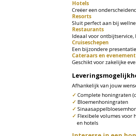
Hotels
Creëer een onderscheidende
Resorts
Sluit perfect aan bij welln
Restaurants
Ideaal voor ontbijtservice,
Cruiseschepen
Een bijzondere presentatie
Cateraars en evenemen
Geschikt voor zakelijke ev
Leveringsmogelijk
Afhankelijk van jouw wens
✓
Complete honingraten (c
✓
Bloemenhoningraten
✓
Sinaasappelbloesemhon
✓
Flexibele volumes voor 
en hotels
Interesse in een ho