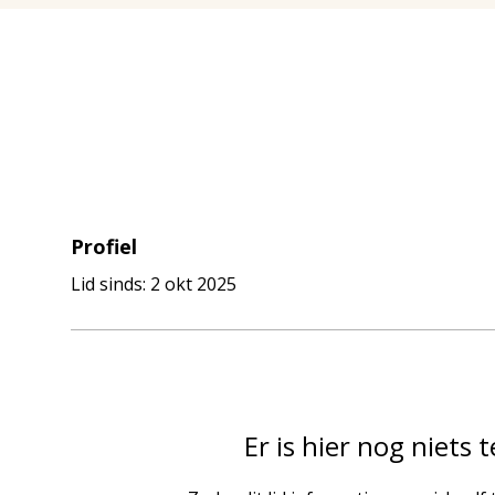
 ons
Olijfolie
Honing
Mintzas Blue
Zakelijk
Profiel
Lid sinds: 2 okt 2025
Er is hier nog niets t