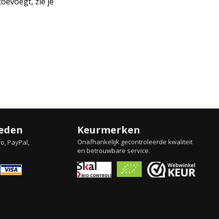
toevoegt, zie je
eden
Keurmerken
Onafhankelijk gecontroleerde kwaliteit
o, PayPal,
en betrouwbare service.