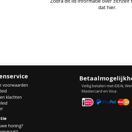
Zodra dit lid informatie over zichzelf 
dat hier.
enservice
Betaalmogelijkh
e voorwaarden
Veilig betalen met iDEAL Wer
leid
Mastercard en Visa.
 en klachten
leid
er
tie
auwe honing?
ningraat?