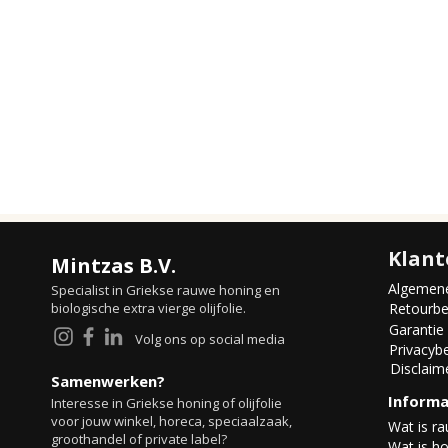
Klant
Mintzas B.V.
Algemen
Specialist in Griekse rauwe honing en
biologische extra vierge olijfolie.
Retourbe
Garantie
Volg ons op social media
Privacybe
Disclaim
Samenwerken?
Informa
Interesse in Griekse honing of olijfolie
voor jouw winkel, horeca, speciaalzaak,
Wat is r
groothandel of private label?
Wat is ho