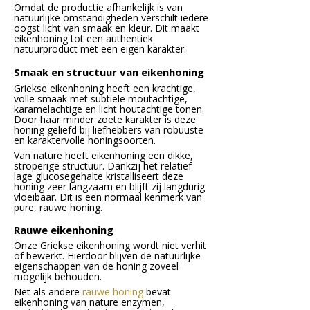
Omdat de productie afhankelijk is van
natuurlijke omstandigheden verschilt iedere
oogst licht van smaak en kleur. Dit maakt
eikenhoning tot een authentiek
natuurproduct met een eigen karakter.
Smaak en structuur van eikenhoning
Griekse eikenhoning heeft een krachtige,
volle smaak met subtiele moutachtige,
karamelachtige en licht houtachtige tonen.
Door haar minder zoete karakter is deze
honing geliefd bij liefhebbers van robuuste
en karaktervolle honingsoorten.
Van nature heeft eikenhoning een dikke,
stroperige structuur. Dankzij het relatief
lage glucosegehalte kristalliseert deze
honing zeer langzaam en blijft zij langdurig
vloeibaar. Dit is een normaal kenmerk van
pure, rauwe honing.
Rauwe eikenhoning
Onze Griekse eikenhoning wordt niet verhit
of bewerkt. Hierdoor blijven de natuurlijke
eigenschappen van de honing zoveel
mogelijk behouden.
Net als andere
rauwe honing
bevat
eikenhoning van nature enzymen,