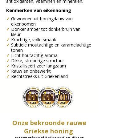
antioxidanten, vitaminen en mineralen.
Kenmerken van eikenhoning
✓
Gewonnen uit honingdauw van
eikenbomen
✓
Donker amber tot donkerbruin van
kleur
✓
Krachtige, volle smaak
✓
Subtiele moutachtige en karamelachtige
tonen
✓
Licht houtachtig aroma
✓
Dikke, stroperige structuur
✓
Kristalliseert zeer langzaam
✓
Rauw en onbewerkt
✓
Rechtstreeks uit Griekenland
Onze bekroonde rauwe
Griekse honing