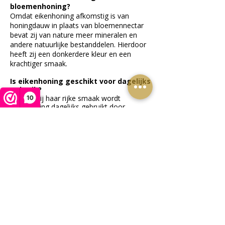
bloemenhoning?
Omdat eikenhoning afkomstig is van
honingdauw in plaats van bloemennectar
bevat zij van nature meer mineralen en
andere natuurlijke bestanddelen. Hierdoor
heeft zij een donkerdere kleur en een
krachtiger smaak.
Is eikenhoning geschikt voor dagelijks
gebruik?
Ja. Dankzij haar rijke smaak wordt
10
eikenhoning dagelijks gebruikt door
liefhebbers van krachtige honingsoorten. Zij
past uitstekend binnen een gevarieerd
voedingspatroon.
Waar is eikenhoning verkrijgbaar?
Onze Griekse eikenhoning is beschikbaar
voor horeca, retail, webshops en
groothandels in potten, emmers, drums en
als private label. Bekijk onze
zakelijke
mogelijkheden voor honing
of
vraag
vrijblijvend informatie aan
.
Ontdek ook onze andere Griekse