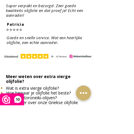
Voordeelset olijfolie, rode
Voordeelset olijfolie,
Voordeelset olijfolie,
Bekroonde kwaliteit
Voordeelverpakking
Cadeautip
Populair cadeau
Super verpakt en bezorgd. Zeer goede
sparhoning en oregano
vanille sparhoning en
pijnboomhoning en
Biologische extra vierge
Biologische extra vierge
Voordeelset olijfolie en
Voordeelset olijfolie,
kwaliteits olijfolie en dat proef je! Echt een
aanrader!
oregano
oregano
eikenhoning en oregano
olijfolie 250ml
olijfolie 5 liter
oregano
Patricia
⭐⭐⭐⭐⭐
Goede en snelle service. Wat een heerlijke
olijfolie, een echte aanrader.
Meer weten over extra vierge
olijfolie?
Wat is extra vierge olijfolie?
Hoe bewaar je olijfolie het beste?
Wat zijn Koroneiki-olijven?
10
Lees meer over onze Griekse olijfolie
Mintzas B.V.
Specialist in Griekse rauwe honing en