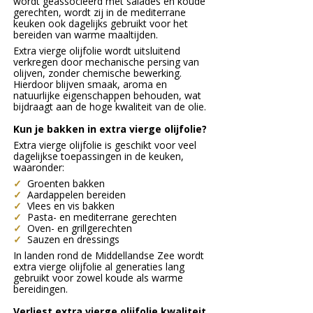
wordt geassocieerd met salades en koude
gerechten, wordt zij in de mediterrane
keuken ook dagelijks gebruikt voor het
bereiden van warme maaltijden.
Extra vierge olijfolie wordt uitsluitend
verkregen door mechanische persing van
olijven, zonder chemische bewerking.
Hierdoor blijven smaak, aroma en
natuurlijke eigenschappen behouden, wat
bijdraagt aan de hoge kwaliteit van de olie.
Kun je bakken in extra vierge olijfolie?
Extra vierge olijfolie is geschikt voor veel
dagelijkse toepassingen in de keuken,
waaronder:
✓
Groenten bakken
✓
Aardappelen bereiden
✓
Vlees en vis bakken
✓
Pasta- en mediterrane gerechten
✓
Oven- en grillgerechten
✓
Sauzen en dressings
In landen rond de Middellandse Zee wordt
extra vierge olijfolie al generaties lang
gebruikt voor zowel koude als warme
bereidingen.
Verliest extra vierge olijfolie kwaliteit